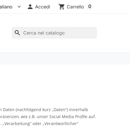

shopping_cart
0
Accedi
Carrello
search
 Daten (nachfolgend kurz „Daten“) innerhalb
enzen, wie z.B. unser Social Media Profile auf.
. „Verarbeitung“ oder „Verantwortlicher“