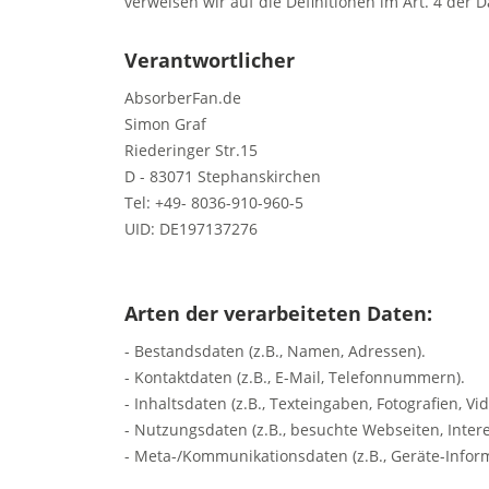
verweisen wir auf die Definitionen im Art. 4 de
Verantwortlicher
AbsorberFan.de
Simon Graf
Riederinger Str.15
D - 83071 Stephanskirchen
Tel: +49- 8036-910-960-5
UID: DE197137276
Arten der verarbeiteten Daten:
- Bestandsdaten (z.B., Namen, Adressen).
- Kontaktdaten (z.B., E-Mail, Telefonnummern).
- Inhaltsdaten (z.B., Texteingaben, Fotografien, Vid
- Nutzungsdaten (z.B., besuchte Webseiten, Interes
- Meta-/Kommunikationsdaten (z.B., Geräte-Inform