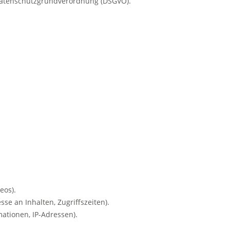
r Datenschutzgrundverordnung (DSGVO).
eos).
se an Inhalten, Zugriffszeiten).
ationen, IP-Adressen).