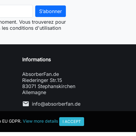
 moment. Vous trouverez pour
les conditions d'utilisation
Informations
AbsorberFan.de
Riederinger Str.15
83071 Stephanskirchen
Allemagne
mail
info@absorberfan.de
to EU GDPR.
View more details
I ACCEPT