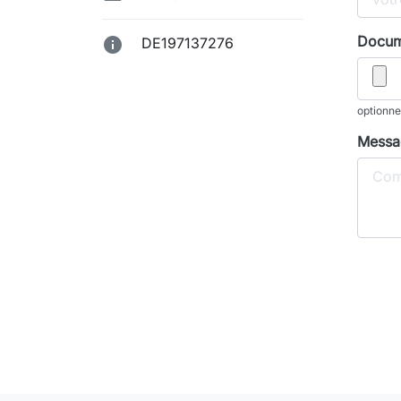
Docume

DE197137276
optionne
Messa