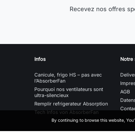
Recevez nos offres sp
Infos
Notre 
Canicule, frigo HS – pas avec
Delive
l’AbsorberFan
Impre
Pourquoi nos ventilateurs sont
AGB
ultra-silencieux
Daten
Remplir refrigerateur Absorption
Conta
Tech Infos von AbsorberFan
By continuing to browse this website, You