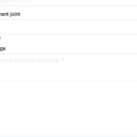
nt joint
l
ge