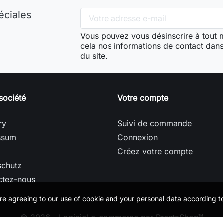
éciales
Vous pouvez vous désinscrire à tout
cela nos informations de contact dans 
du site.
société
Votre compte
ry
Suivi de commande
ssum
Connexion
Créez votre compte
schutz
ctez-nous
’re agreeing to our use of cookie and your personal data according 
© 2026 - Logiciel e-commerce par PrestaShop™