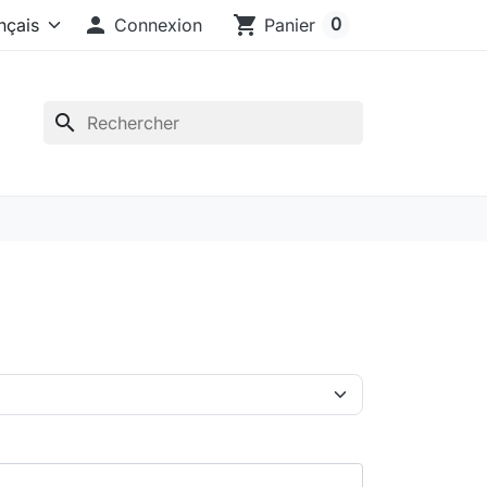

shopping_cart
0
Connexion
Panier
search